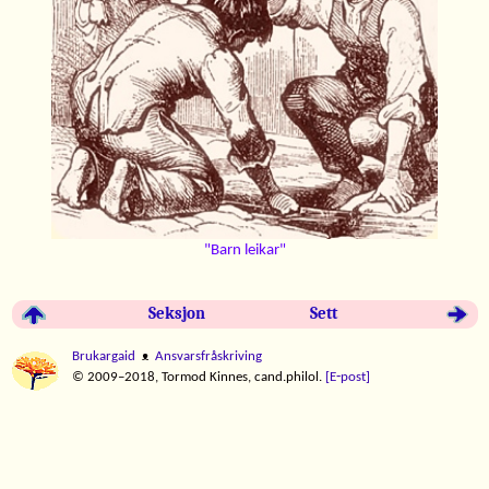
"Barn leikar"
Seksjon
Sett
Brukargaid
ᴥ
Ansvarsfråskriving
© 2009–2018, Tormod Kinnes, cand.philol.
[E‑post]