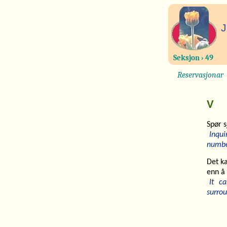
J
Seksjon › 49
Reservasjonar
V
Spør 
Inqui
numbe
Det ka
enn å 
It c
surrou