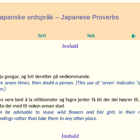
apanske ordspråk – Japanese Proverbs
Sett
Søk
Innhald
sju gongar, og tvil deretter på vedkommande.
re seven times, then doubt a person. [This use of 'seven' indicates "
r.]
n vere best å la villblomster og fagre jenter få bli der dei høyrer til,
ta dei med til nokon annan stad.
an be advisable to leave wild flowers and fair girls in their n
ndings rather than take them to any other place.
Innhald