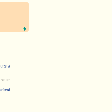
quite a
 heller
atural