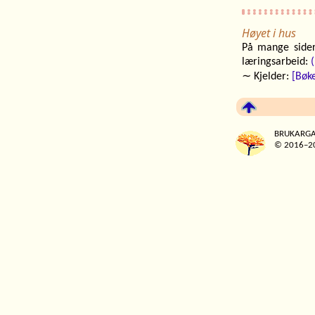
Høyet i hus
På mange sider 
læringsarbeid:
(
∼ Kjelder:
[Bøk
BRUKARGA
© 2016–20