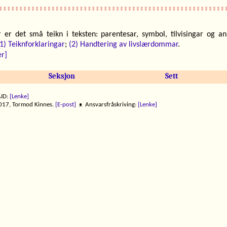
er det små teikn i teksten: parentesar, symbol, tilvisingar og an
1) Teiknforklaringar
;
(2) Handtering av livslærdommar
.
er]
Seksjon
Sett
ID:
[Lenke]
17, Tormod Kinnes.
[E-post]
ᴥ Ansvarsfråskriving:
[Lenke]