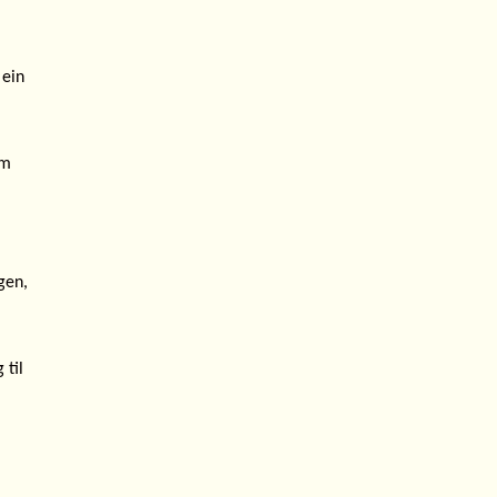
 ein
om
gen,
 til