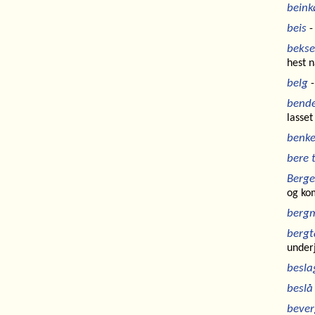
beink
beis
-
bekse
hest n
belg
-
bend
lasse
benk
bere t
Berge
og kom
berg
bergt
underj
besla
beslå
bever