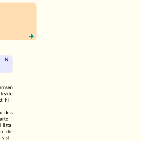
N
jørnsen
trykte
 til i
ar dels
larte i
 lista,
n del
 vist -