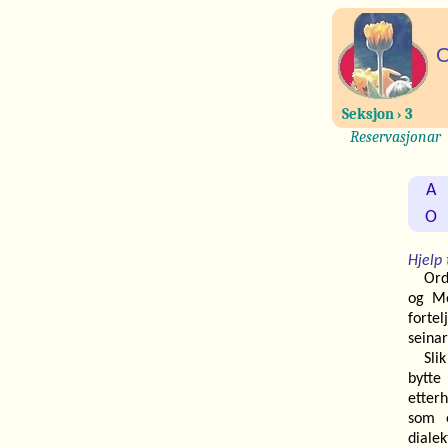
O
Seksjon › 3
Reservasjonar
A
O
Hjelp 
Ord
og Mo
forte
seinar
Slik
bytte
etter
som 
dialek