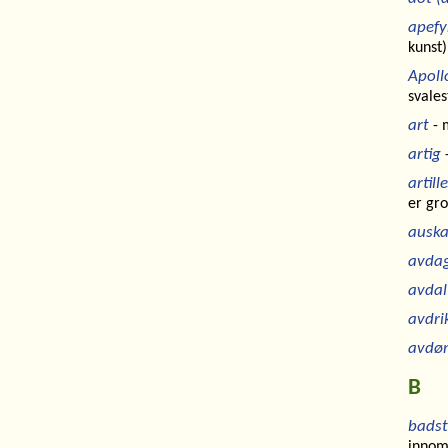
apefy
kunst)
Apoll
svales
art
- 
artig
-
artill
er gro
auska
avdags
avdal
avdri
avdø
B
bads
innomh