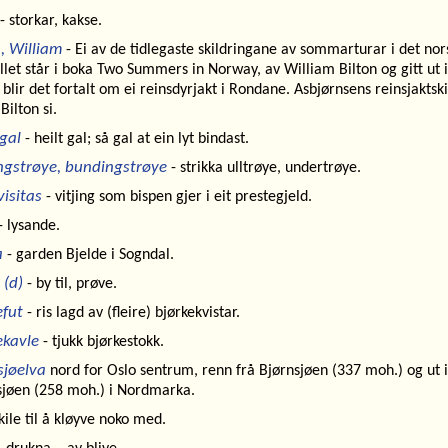
- storkar, kakse.
n, William
- Ei av de tidlegaste skildringane av sommarturar i det nor
llet står i boka
Two Summers in Norway
, av William Bilton og gitt ut 
 blir det fortalt om ei reinsdyrjakt i Rondane. Asbjørnsens reinsjaktsk
Bilton si.
gal
- heilt gal; så gal at ein lyt bindast.
ngstrøye, bundingstrøye
- strikka ulltrøye, undertrøye.
visitas
- vitjing som bispen gjer i eit prestegjeld.
- lysande.
a
- garden Bjelde i Sogndal.
 (d)
- by til, prøve.
efut
- ris lagd av (fleire) bjørkekvistar.
ekavle
- tjukk bjørkestokk.
sjøelva
nord for Oslo sentrum, renn frå Bjørnsjøen (337 moh.) og ut i
sjøen (258 moh.) i Nordmarka.
kile til å kløyve noko med.