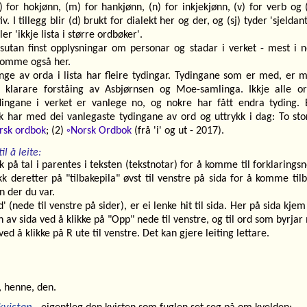
) for hokjønn, (m) for hankjønn, (n) for inkjekjønn, (v) for verb og 
iv. I tillegg blir (d) brukt for dialekt her og der, og (sj) tyder 'sjeldan
ller 'ikkje lista i større ordbøker'.
sutan finst opplysningar om personar og stadar i verket - mest i n
omme også her.
ge av orda i lista har fleire tydingar. Tydingane som er med, er m
 klarare forståing av Asbjørnsen og Moe-samlinga. Ikkje alle o
dingane i verket er vanlege no, og nokre har fått endra tyding. 
k har med dei
vanlegaste
tydingane av ord og uttrykk i dag: To sto
rsk ordbok
; (2)
◦Norsk Ordbok
(frå 'i' og ut - 2017).
il å leite:
kk på
tal i parentes
i teksten (tekstnotar) for å komme til forklarings
kk deretter på "tilbakepila" øvst til venstre på sida for å komme tilb
n der du var.
d' (nede til venstre på sider), er ei lenke hit til sida. Her på sida kjem 
 av sida ved å klikke på "Opp" nede til venstre, og til ord som byrja
 ved å klikke på R ute til venstre. Det kan gjere leiting lettare.
, henne, den.