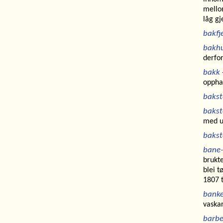
mellom
låg gj
bakfj
bakh
derfor
bakk
oppha
bakst
bakst
med u
bakst
bane-
brukte
blei t
1807 t
banke
vaskar
barbe