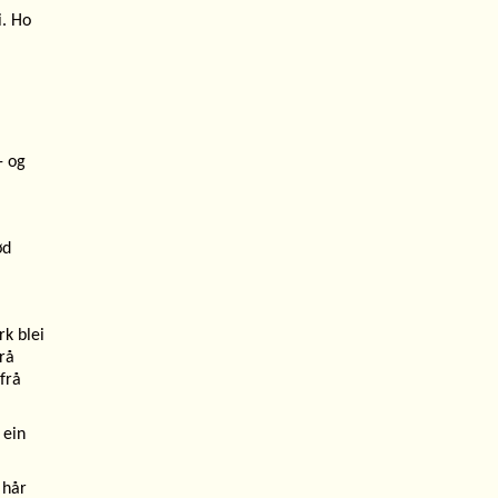
i. Ho
- og
ød
rk blei
rå
 frå
 ein
 hår