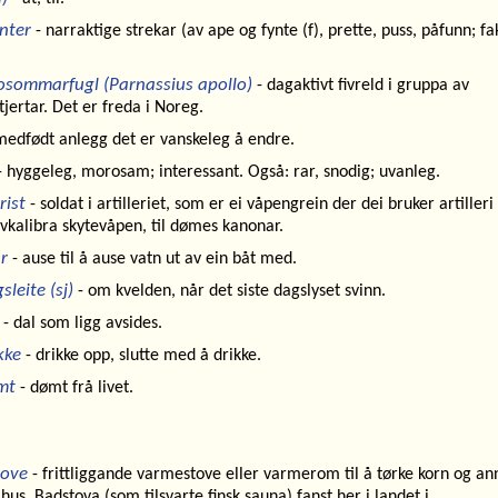
nter
- narraktige strekar (av ape og
fynte
(f), prette, puss, påfunn; fa
osommarfugl (Parnassius apollo)
- dagaktivt fivreld i gruppa av
tjertar. Det er freda i Noreg.
medfødt anlegg det er vanskeleg å endre.
 hyggeleg, morosam; interessant. Også: rar, snodig; uvanleg.
erist
- soldat i artilleriet, som er ei våpengrein der dei bruker artiller
vkalibra skytevåpen, til dømes kanonar.
r
- ause til å ause vatn ut av ein båt med.
leite (sj)
- om kvelden, når det siste dagslyset svinn.
- dal som ligg avsides.
kke
- drikke opp, slutte med å drikke.
mt
- dømt frå livet.
tove
- frittliggande varmestove eller varmerom til å tørke korn og an
us. Badstova (som tilsvarte finsk sauna) fanst her i landet i