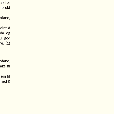
(a) for
t brukt
otane,
eint å
rda og
Ei god
re: (1)
notane,
ake til
ein til
r med R