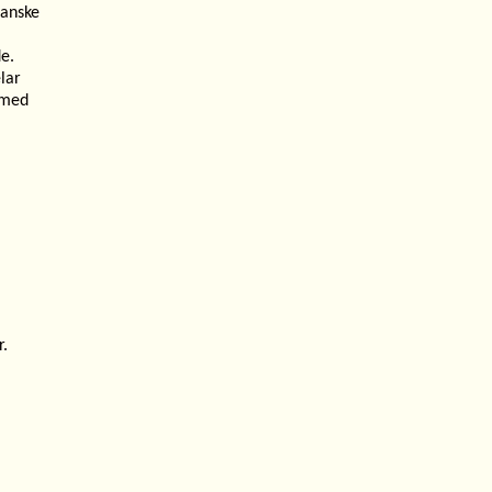
ganske
e.
lar
 med
r.