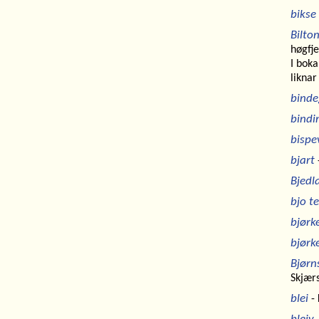
bikse
Bilto
høgfje
I boka
liknar 
binde
bindi
bispe
bjart
Bjedl
bjo te
bjørk
bjørk
Bjørn
Skjær
blei
- 