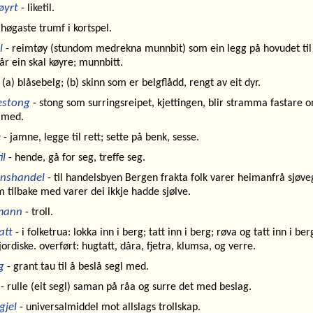
øyrt
- liketil.
 høgaste trumf i kortspel.
l
- reimtøy (stundom medrekna munnbit) som ein legg på hovudet til
år ein skal køyre; munnbitt.
 (a) blåsebelg; (b) skinn som er belgflådd, rengt av eit dyr.
estong
- stong som surringsreipet, kjettingen, blir stramma fastare 
t med.
e
- jamne, legge til rett; sette på benk, sesse.
il
- hende, gå for seg, treffe seg.
nshandel
- til handelsbyen Bergen frakta folk varer heimanfrå sjøve
 tilbake med varer dei ikkje hadde sjølve.
mann
- troll.
att
- i folketrua: lokka inn i berg; tatt inn i berg; røva og tatt inn i berg
ordiske. overført: hugtatt, dåra, fjetra, klumsa, og verre.
g
- grant tau til å beslå segl med.
- rulle (eit segl) saman på råa og surre det med beslag.
gjel
- universalmiddel mot allslags trollskap.