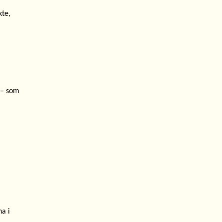
kte,
i – som
na i