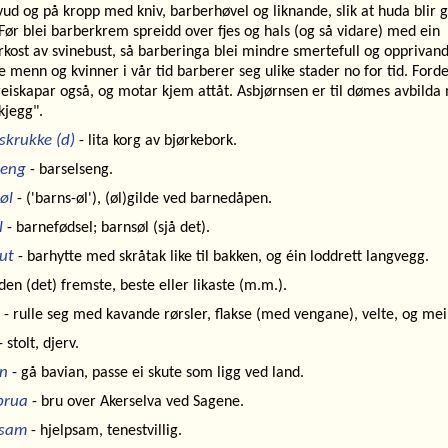
ud og på kropp med kniv, barberhøvel og liknande, slik at huda blir 
 Før blei barberkrem spreidd over fjes og hals (og så vidare) med ein
kost av svinebust, så barberinga blei mindre smertefull og opprivand
menn og kvinner i vår tid barberer seg ulike stader no for tid. Forde
 reiskapar også, og motar kjem attåt. Asbjørnsen er til dømes avbilda
kjegg".
skrukke (d)
- lita korg av bjørkebork.
seng
- barselseng.
øl
- ('barns-øl'), (øl)gilde ved barnedåpen.
l
- barnefødsel; barnsøl (sjå det).
ut
- barhytte med skråtak like til bakken, og éin loddrett langvegg.
den (det) fremste, beste eller likaste (m.m.).
- rulle seg med kavande rørsler, flakse (med vengane), velte, og mei
 stolt, djerv.
n
- gå bavian, passe ei skute som ligg ved land.
brua
- bru over Akerselva ved Sagene.
ksam
- hjelpsam, tenestvillig.