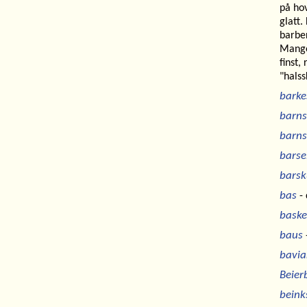
på hov
glatt.
barber
Mange 
finst,
"halss
barke
barn
barns
barse
barsk
bas
- 
baske
baus
-
bavia
Beier
bein