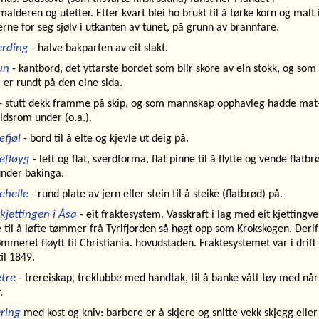
alderen og utetter. Etter kvart blei ho brukt til å tørke korn og malt 
erne for seg sjølv i utkanten av tunet, på grunn av brannfare.
erding
- halve bakparten av eit slakt.
un
- kantbord, det yttarste bordet som blir skore av ein stokk, og som
 er rundt på den eine sida.
- stutt dekk framme på skip, og som mannskap opphavleg hadde mat
ldsrom under (o.a.).
efjøl
- bord til å elte og kjevle ut deig på.
efløyg
- lett og flat, sverdforma, flat pinne til å flytte og vende flatbr
nder bakinga.
ehelle
- rund plate av jern eller stein til å steike (flatbrød) på.
kjettingen i Åsa
- eit fraktesystem. Vasskraft i lag med eit kjettingve
 til å løfte tømmer frå Tyrifjorden så høgt opp som Krokskogen. Derif
ømmeret fløytt til Christiania. hovudstaden. Fraktesystemet var i drift
il 1849.
tre
- trereiskap, treklubbe med handtak, til å banke vått tøy med når
.
ring
med kost og kniv: barbere er å skjere og snitte vekk skjegg eller