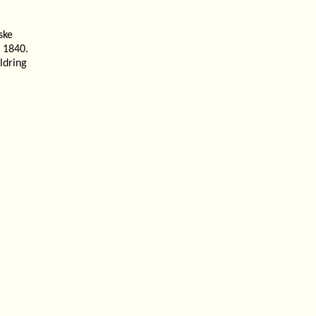
ske
i 1840.
ildring