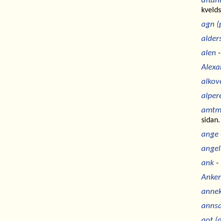
aftan
kveld
agn (
alders
alen
-
Alexa
alkov
alper
amtm
sidan.
ange
angel
ank
- 
Anker
annek
anns
aot (