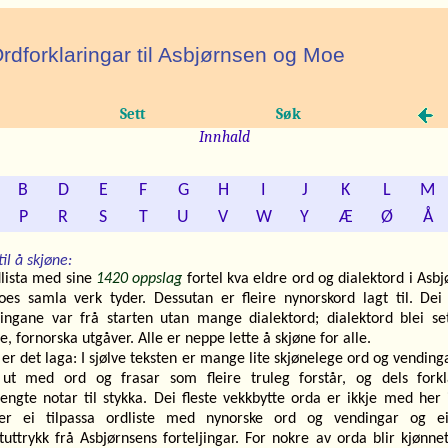
rdforklaringar til Asbjørnsen og Moe
Sett
Søk
Innhald
B
D
E
F
G
H
I
J
K
L
M
P
R
S
T
U
V
W
Y
Æ
Ø
Å
til å skjøne:
lista med sine
1420 oppslag
fortel kva eldre ord og dialektord i Asb
es samla verk tyder. Dessutan er fleire nynorskord lagt til. Dei 
ljingane var frå starten
utan
mange dialektord; dialektord blei sett
e, fornorska utgåver. Alle er neppe lette å skjøne for alle.
 er det laga:
I sjølve teksten er mange lite skjønelege ord og vending
 ut
med ord og frasar som fleire truleg forstår, og dels
fork
hengte notar
til stykka. Dei fleste vekkbytte orda er ikkje med her i
er ei
tilpassa
ordliste med nynorske ord og vendingar og ei
tuttrykk frå Asbjørnsens forteljingar. For nokre av orda blir kjønnet