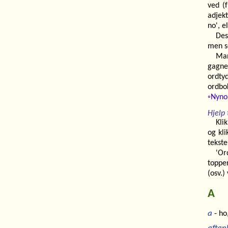
ved (f
adjekt
no', e
Des
men s
Man
gagne
ordty
ordbo
◦Nyno
Hjelp t
Kli
og kli
tekste
'Or
toppen
(osv.)
A
a
- ho