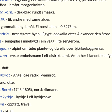
kvisten
- eigentleg den kvisten som fuglen set seg på om kvelden;
stida. Jamfør morgonkvisten.
på korn)
- dekkblad rundt småaks.
lik
- lik andre med same alder.
 gammalt lengdemål. Ei norsk alen = 0,6275 m.
ndria
- nest største byen i Egypt, oppkalla etter Alexander den Store.
e
- sengeplass innebygd i ein vegg; lite sengerom.
egion
- alpint område; plante- og dyreliv over bjørkeskoggrensa.
ann
- øvste embetsmann i eit distrikt, amt. Amta her i landet blei fyl
- duft.
ikarot
-
Angelicae radix
: kvannrot.
uro, otte.
, Bernt
(1746-1805), norsk rikmann.
skyrkje
- kyrkje i eit kyrkjesokn.
am
- opptatt, travel.
d)
- åt, til.