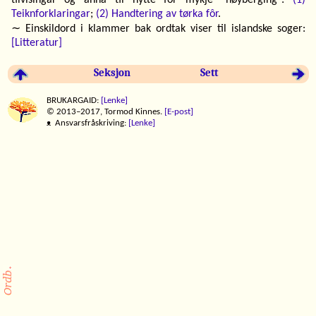
Teiknforklaringar
;
(2) Handtering av tørka fôr
.
∼ Einskildord i klammer bak ordtak viser til islandske soger:
[Litteratur]
Seksjon
Sett
BRUKARGAID:
[Lenke]
© 2013–2017, Tormod Kinnes.
[E-post]
ᴥ Ansvarsfråskriving:
[Lenke]