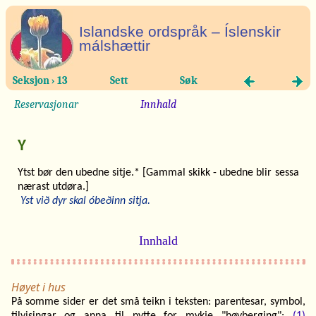
Islandske ordspråk – Íslenskir
málshættir
Seksjon › 13
Sett
Søk
Reservasjonar
Innhald
Y
Ytst bør den ubedne sitje.* [Gammal skikk - ubedne blir sessa
nærast utdøra.]
Yst við dyr skal óbeðinn sitja.
Innhald
Høyet i hus
På somme sider er det små teikn i teksten: parentesar, symbol,
tilvisingar og anna til nytte for mykje "høyberging":
(1)