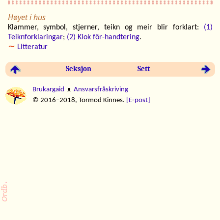
Høyet i hus
Klammer, symbol, stjerner, teikn og meir blir forklart:
(1)
Teiknforklaringar
;
(2) Klok fôr-handtering
.
∼
Litteratur
Seksjon
Sett
Brukargaid
ᴥ
Ansvarsfråskriving
© 2016–2018, Tormod Kinnes.
[E‑post]