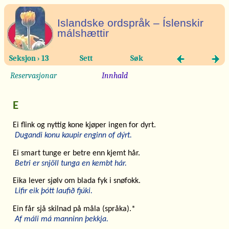
Islandske ordspråk – Íslenskir
málshættir
Seksjon › 13
Sett
Søk
Reservasjonar
Innhald
E
Ei flink og nyttig kone kjøper ingen for dyrt.
Dugandi konu kaupir enginn of dýrt.
Ei smart tunge er betre enn kjemt hår.
Betri er snjöll tunga en kembt hár.
Eika lever sjølv om blada fyk i snøfokk.
Lifir eik þótt laufið fjúki.
Ein får sjå skilnad på måla (språka).*
Af máli má manninn þekkja.