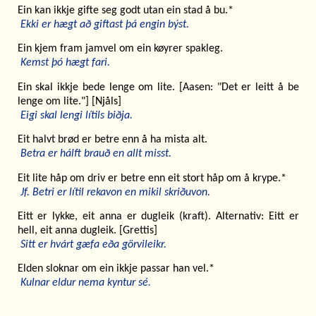
Ein kan ikkje gifte seg godt utan ein stad å bu.*
Ekki er hægt að giftast þá engin býst.
Ein kjem fram jamvel om ein køyrer spakleg.
Kemst þó hægt fari.
Ein skal ikkje bede lenge om lite. [Aasen: "Det er leitt å be
lenge om lite."] [Njåls]
Eigi skal lengi lítils biðja.
Eit halvt brød er betre enn å ha mista alt.
Betra er hálft brauð en allt misst.
Eit lite håp om driv er betre enn eit stort håp om å krype.*
Jf. Betri er lítil rekavon en mikil skriðuvon.
Eitt er lykke, eit anna er dugleik (kraft). Alternativ: Eitt er
hell, eit anna dugleik. [Grettis]
Sitt er hvárt gæfa eða görvileikr.
Elden sloknar om ein ikkje passar han vel.*
Kulnar eldur nema kyntur sé.