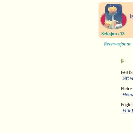
I
Seksjon › 13
Reservasjonar
F
Feil b
Sitt 
Fleire 
Fleir
Fugleu
Eftir