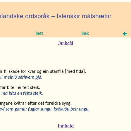
slandske ordspråk – Íslenskir málshættir
Sett
Søk
Innhald
lir til skade for kvar og ein utanfrå [med tida].
vill meinið sérhvern þjá.
får bite i ei feit steik.
a má bíta en feita steik.
ngane kvitrar etter det foreldra syng.
 því sem gamlir fuglar sungu, kvökuðu þeir ungu.
Innhald