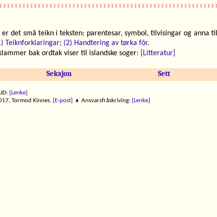
r det små teikn i teksten: parentesar, symbol, tilvisingar og anna ti
1) Teiknforklaringar
;
(2) Handtering av tørka fôr
.
klammer bak ordtak viser til islandske soger:
[Litteratur]
Seksjon
Sett
ID:
[Lenke]
17, Tormod Kinnes.
[E-post]
ᴥ Ansvarsfråskriving:
[Lenke]