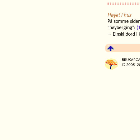
Høyet i hus
På somme sider e
"høyberging":
(
∼ Einskildord i 
BRUKARGA
© 2005–20