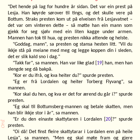
"Det hende på lag for hundre år sidan. Det var ein prest på
Lesja. Han køyrde sørover til tings, og det skulle vere på
Bottum. Straks presten kom ut på elveisen frå Lesjavatnet –
det var om vinteren dette – så møtte han ein mann som
gjekk for seg sjølv med ein liten kagge under armen.
Mannen han tok til hua, og presten nikka attende og helste.
"Goddag, mann", sa presten og stansa hesten litt. "Vil du
ikkje stå på meiane med meg og legge koppen din i sleden,
det er slik kald sno i dag."
"Takk far", sa mannen. Han var like glad [
19
] han, men han
slengde seg då bakpå.
"Kor er du ifrå, og kva heiter du?" spurde presten.
"Eg er frå Lordalen og heiter Torberg Flyvang", sa
mannen.
"Kor skal du hen, og kva er det for ærend du går i?" spurde
presten.
"Eg skal til Bottumsberg-mannen og betale skatten, men
han blir ikkje stor i år", sa mannen.
"Er du den einaste skattytaren i Lordalen [
20
]?" spurde
presten.
"Oi då! Det finst fleire skattytarar i Lordalen enn på heile
Lesja", sa mannen. "Men eg skal møte fram og gjere