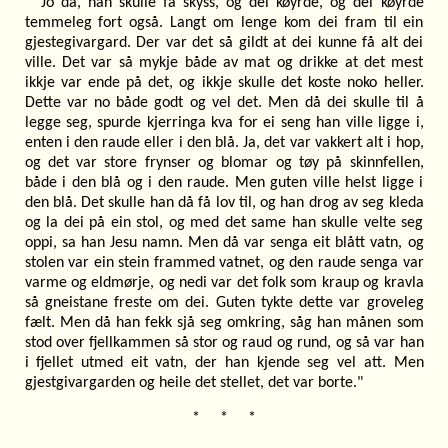
Jo då, han skulle få skyss, og dei køyrde, og dei køyrde
temmeleg fort også. Langt om lenge kom dei fram til ein
gjestegivargard. Der var det så gildt at dei kunne få alt dei
ville. Det var så mykje både av mat og drikke at det mest
ikkje var ende på det, og ikkje skulle det koste noko heller.
Dette var no både godt og vel det. Men då dei skulle til å
legge seg, spurde kjerringa kva for ei seng han ville ligge i,
enten i den raude eller i den blå. Ja, det var vakkert alt i hop,
og det var store frynser og blomar og tøy på skinnfellen,
både i den blå og i den raude. Men guten ville helst ligge i
den blå. Det skulle han då få lov til, og han drog av seg kleda
og la dei på ein stol, og med det same han skulle velte seg
oppi, sa han Jesu namn. Men då var senga eit blått vatn, og
stolen var ein stein frammed vatnet, og den raude senga var
varme og eldmørje, og nedi var det folk som kraup og kravla
så gneistane freste om dei. Guten tykte dette var groveleg
fælt. Men då han fekk sjå seg omkring, såg han månen som
stod over fjellkammen så stor og raud og rund, og så var han
i fjellet utmed eit vatn, der han kjende seg vel att. Men
gjestgivargarden og heile det stellet, det var borte."
* * *