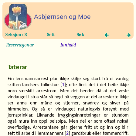
Asbjørnsen og Moe
Seksjon › 3
Sett
Søk
Reservasjonar
Innhald
Taterar
Ein lensmannsarrest plar ikkje skilje seg stort frå ei vanleg
skitten landsens folkestue [
1
]; ofte finst det i det heile ikkje
noko særskilt arrestrom. Men det hender då at det vesle
vindauget i stua står så høgt på veggen at dei arresterte ikkje
ser anna enn måne og stjerner, snødrev og skyer på
himmelen. Og så er vindauget naturlegvis forsynt med
jernsprinklar. Liknande tryggingsinnretningar er stundom
også mura inn oppi peispipa. Men dei er som oftast nokså
overflødige. Arrestantane går gjerne fritt ut og inn og blir
sett til arbeid i lensmannens [
2
] gardsbruk eller tømmerdrift.