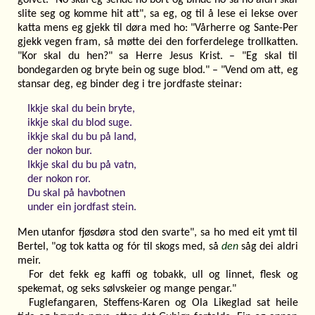
slite seg og komme hit att", sa eg, og til å lese ei lekse over
katta mens eg gjekk til døra med ho: "Vårherre og Sante-Per
gjekk vegen fram, så møtte dei den forferdelege trollkatten.
"Kor skal du hen?" sa Herre Jesus Krist. – "Eg skal til
bondegarden og bryte bein og suge blod." – "Vend om att, eg
stansar deg, eg binder deg i tre jordfaste steinar:
Ikkje skal du bein bryte,
ikkje skal du blod suge.
ikkje skal du bu på land,
der nokon bur.
Ikkje skal du bu på vatn,
der nokon ror.
Du skal på havbotnen
under ein jordfast stein.
Men utanfor fjøsdøra stod den svarte", sa ho med eit ymt til
Bertel, "og tok katta og fór til skogs med, så
den
såg dei aldri
meir.
For det fekk eg kaffi og tobakk, ull og linnet, flesk og
spekemat, og seks sølvskeier og mange pengar."
Fuglefangaren, Steffens-Karen og Ola Likeglad sat heile