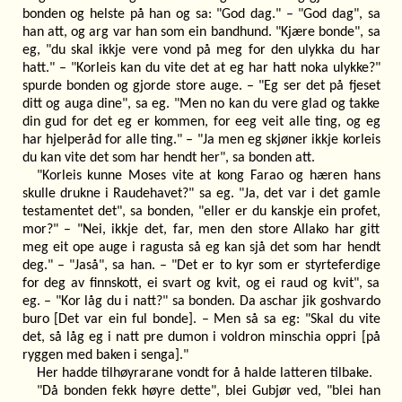
bonden og helste på han og sa: "God dag." – "God dag", sa
han att, og arg var han som ein bandhund. "Kjære bonde", sa
eg, "du skal ikkje vere vond på meg for den ulykka du har
hatt." – "Korleis kan du vite det at eg har hatt noka ulykke?"
spurde bonden og gjorde store auge. – "Eg ser det på fjeset
ditt og auga dine", sa eg. "Men no kan du vere glad og takke
din gud for det eg er kommen, for eeg veit alle ting, og eg
har hjelperåd for alle ting." – "Ja men eg skjøner ikkje korleis
du kan vite det som har hendt her", sa bonden att.
"Korleis kunne Moses vite at kong Farao og hæren hans
skulle drukne i Raudehavet?" sa eg. "Ja, det var i det gamle
testamentet det", sa bonden, "eller er du kanskje ein profet,
mor?" – "Nei, ikkje det, far, men den store Allako har gitt
meg eit ope auge i ragusta så eg kan sjå det som har hendt
deg." – "Jaså", sa han. – "Det er to kyr som er styrteferdige
for deg av finnskott, ei svart og kvit, og ei raud og kvit", sa
eg. – "Kor låg du i natt?" sa bonden. Da aschar jik goshvardo
buro [Det var ein ful bonde]. – Men så sa eg: "Skal du vite
det, så låg eg i natt pre dumon i voldron minschia oppri [på
ryggen med baken i senga]."
Her hadde tilhøyrarane vondt for å halde latteren tilbake.
"Då bonden fekk høyre dette", blei Gubjør ved, "blei han