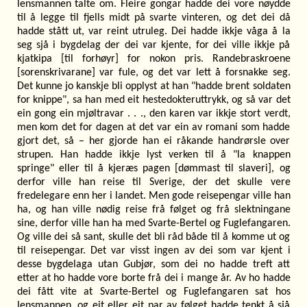
lensmannen talte om. Fleire gongar hadde dei vore nøydde
til å legge til fjells midt på svarte vinteren, og det dei då
hadde stått ut, var reint utruleg. Dei hadde ikkje våga å la
seg sjå i bygdelag der dei var kjente, for dei ville ikkje på
kjatkipa [til forhøyr] for nokon pris. Randebraskroene
[sorenskrivarane] var fule, og det var lett å forsnakke seg.
Det kunne jo kanskje bli opplyst at han "hadde brent soldaten
for knippe", sa han med eit hestedokteruttrykk, og så var det
ein gong ein mjøltravar . . ., den karen var ikkje stort verdt,
men kom det for dagen at det var ein av romani som hadde
gjort det, så – her gjorde han ei råkande handrørsle over
strupen. Han hadde ikkje lyst verken til å "la knappen
springe" eller til å kjeræs pagen [dømmast til slaveri], og
derfor ville han reise til Sverige, der det skulle vere
fredelegare enn her i landet. Men gode reisepengar ville han
ha, og han ville nødig reise frå følget og frå slektningane
sine, derfor ville han ha med Svarte-Bertel og Fuglefangaren.
Og ville dei så sant, skulle det bli råd både til å komme ut og
til reisepengar. Det var visst ingen av dei som var kjent i
desse bygdelaga utan Gubjør, som dei no hadde treft att
etter at ho hadde vore borte frå dei i mange år. Av ho hadde
dei fått vite at Svarte-Bertel og Fuglefangaren sat hos
lensmannen, og eit eller eit par av følget hadde tenkt å sjå