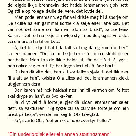
dei eigde ikkje brennevin, det hadde lensmannen sjølv sett.
Og stille og rolege skulle dei vere, det lovde dei.
"Men gode lensmann, eg får vel driste meg til å spørje om
De skulle ha ein gammal kortleik å selje eller låne oss. Det
var nok det same om han var aldri så brukt", sa Steffens-
Karen. "Det fell no ikkje så mykje styr med det, og så ville det
vere moro å ha til ombyte."
"Å, det lét ikkje til at tida fall så lang då eg kom inn her",
sa lensmannen. "Det er no ikkje berre for moro skuld de er
her heller. Men kan de ikkje halde ut, får de sjå til å lyge i
hop nokre regler att. Eg har ingen kortleik å låne bort."
"Du kan då vite det, han slit kortleiken sjølv til det ikkje er
filla att av han", kviskra Ola Likeglad idet lensmannen gjekk
ut gjennom døra.
"Den karen må nok haldast nær inn til varmen om feittet
skal drype av han", sa Svolke-Per.
"Ja, vi lyt vel til å fortelje igjen då, sidan lensmannen seier
det", sa vaktkaren. "Eg tykte du sa du ville fortelje om ein
prest på Lesja", vende han seg til Ola Likeglad.
"Ja", svarte Ola, "det er ikkje noko eventyr heller."
"Ein underjordisk eller ein annan stortingsmann"