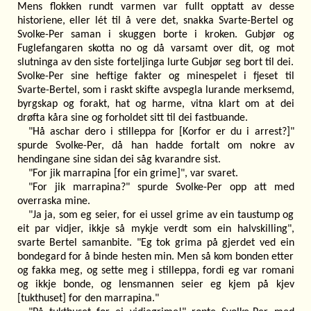
Mens flokken rundt varmen var fullt opptatt av desse
historiene, eller lét til å vere det, snakka Svarte-Bertel og
Svolke-Per saman i skuggen borte i kroken. Gubjør og
Fuglefangaren skotta no og då varsamt over dit, og mot
slutninga av den siste forteljinga lurte Gubjør seg bort til dei.
Svolke-Per sine heftige fakter og minespelet i fjeset til
Svarte-Bertel, som i raskt skifte avspegla lurande merksemd,
byrgskap og forakt, hat og harme, vitna klart om at dei
drøfta kåra sine og forholdet sitt til dei fastbuande.
"Hå aschar dero i stilleppa for [Korfor er du i arrest?]"
spurde Svolke-Per, då han hadde fortalt om nokre av
hendingane sine sidan dei såg kvarandre sist.
"For jik marrapina [for ein grime]", var svaret.
"For jik marrapina?" spurde Svolke-Per opp att med
overraska mine.
"Ja ja, som eg seier, for ei ussel grime av ein taustump og
eit par vidjer, ikkje så mykje verdt som ein halvskilling",
svarte Bertel samanbite. "Eg tok grima på gjerdet ved ein
bondegard for å binde hesten min. Men så kom bonden etter
og fakka meg, og sette meg i stilleppa, fordi eg var romani
og ikkje bonde, og lensmannen seier eg kjem på kjev
[tukthuset] for den marrapina."