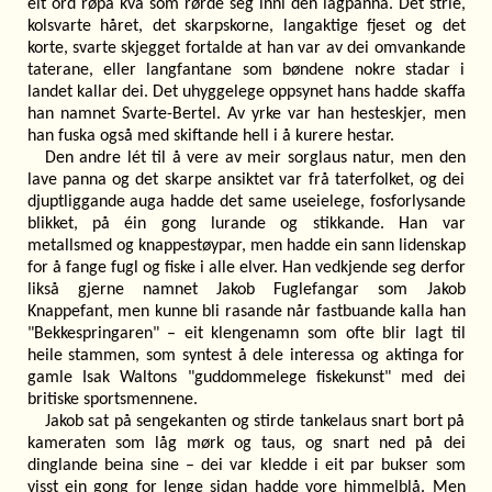
eit ord røpa kva som rørde seg inni den lågpanna. Det strie,
kolsvarte håret, det skarpskorne, langaktige fjeset og det
korte, svarte skjegget fortalde at han var av dei omvankande
taterane, eller langfantane som bøndene nokre stadar i
landet kallar dei. Det uhyggelege oppsynet hans hadde skaffa
han namnet Svarte-Bertel. Av yrke var han hesteskjer, men
han fuska også med skiftande hell i å kurere hestar.
Den andre lét til å vere av meir sorglaus natur, men den
lave panna og det skarpe ansiktet var frå taterfolket, og dei
djuptliggande auga hadde det same useielege, fosforlysande
blikket, på éin gong lurande og stikkande. Han var
metallsmed og knappestøypar, men hadde ein sann lidenskap
for å fange fugl og fiske i alle elver. Han vedkjende seg derfor
likså gjerne namnet Jakob Fuglefangar som Jakob
Knappefant, men kunne bli rasande når fastbuande kalla han
"Bekkespringaren" – eit klengenamn som ofte blir lagt til
heile stammen, som syntest å dele interessa og aktinga for
gamle Isak Waltons "guddommelege fiskekunst" med dei
britiske sportsmennene.
Jakob sat på sengekanten og stirde tankelaus snart bort på
kameraten som låg mørk og taus, og snart ned på dei
dinglande beina sine – dei var kledde i eit par bukser som
visst ein gong for lenge sidan hadde vore himmelblå. Men