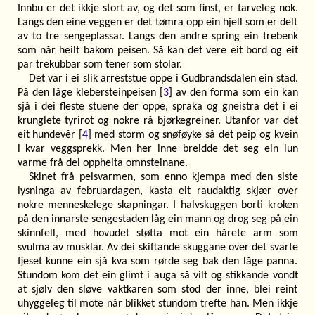
Innbu er det ikkje stort av, og det som finst, er tarveleg nok.
Langs den eine veggen er det tømra opp ein hjell som er delt
av to tre sengeplassar. Langs den andre spring ein trebenk
som når heilt bakom peisen. Så kan det vere eit bord og eit
par trekubbar som tener som stolar.
Det var i ei slik arreststue oppe i Gudbrandsdalen ein stad.
På den låge klebersteinpeisen [
3
] av den forma som ein kan
sjå i dei fleste stuene der oppe, spraka og gneistra det i ei
krunglete tyrirot og nokre rå bjørkegreiner. Utanfor var det
eit hundevêr [
4
] med storm og snøføyke så det peip og kvein
i kvar veggsprekk. Men her inne breidde det seg ein lun
varme frå dei oppheita omnsteinane.
Skinet frå peisvarmen, som enno kjempa med den siste
lysninga av februardagen, kasta eit raudaktig skjær over
nokre menneskelege skapningar. I halvskuggen borti kroken
på den innarste sengestaden låg ein mann og drog seg på ein
skinnfell, med hovudet støtta mot ein hårete arm som
svulma av musklar. Av dei skiftande skuggane over det svarte
fjeset kunne ein sjå kva som rørde seg bak den låge panna.
Stundom kom det ein glimt i auga så vilt og stikkande vondt
at sjølv den sløve vaktkaren som stod der inne, blei reint
uhyggeleg til mote når blikket stundom trefte han. Men ikkje