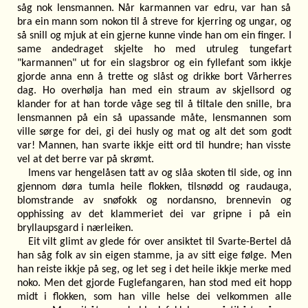
såg nok lensmannen. Når karmannen var edru, var han så
bra ein mann som nokon til å streve for kjerring og ungar, og
så snill og mjuk at ein gjerne kunne vinde han om ein finger. I
same andedraget skjelte ho med utruleg tungefart
"karmannen" ut for ein slagsbror og ein fyllefant som ikkje
gjorde anna enn å trette og slåst og drikke bort Vårherres
dag. Ho overhølja han med ein straum av skjellsord og
klander for at han torde våge seg til å tiltale den snille, bra
lensmannen på ein så upassande måte, lensmannen som
ville sørge for dei, gi dei husly og mat og alt det som godt
var! Mannen, han svarte ikkje eitt ord til hundre; han visste
vel at det berre var på skrømt.
Imens var hengelåsen tatt av og slåa skoten til side, og inn
gjennom døra tumla heile flokken, tilsnødd og raudauga,
blomstrande av snøfokk og nordansno, brennevin og
opphissing av det klammeriet dei var gripne i på ein
bryllaupsgard i nærleiken.
Eit vilt glimt av glede fór over ansiktet til Svarte-Bertel då
han såg folk av sin eigen stamme, ja av sitt eige følge. Men
han reiste ikkje på seg, og let seg i det heile ikkje merke med
noko. Men det gjorde Fuglefangaren, han stod med eit hopp
midt i flokken, som han ville helse dei velkommen alle