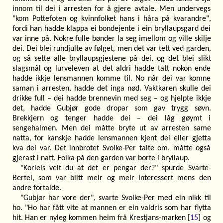
innom til dei i arresten for å gjere avtale. Men undervegs
"kom Pottefoten og kvinnfolket hans i håra på kvarandre",
fordi han hadde klappa ei bondejente i ein bryllaupsgard dei
var inne på. Nokre fulle bønder la seg imellom og ville skilje
dei. Dei blei rundjulte av følget, men det var tett ved garden,
og så sette alle bryllaupsgjestene på dei, og det blei slikt
slagsmål og lurveleven at det aldri hadde tatt nokon ende
hadde ikkje lensmannen komme til. No når dei var komne
saman i arresten, hadde det inga nød. Vaktkaren skulle dei
drikke full – dei hadde brennevin med seg – og hjelpte ikkje
det, hadde Gubjør gode dropar som gav trygg søvn.
Brekkjern og tenger hadde dei – dei låg gøymt i
sengehalmen. Men dei måtte bryte ut av arresten same
natta, for kanskje hadde lensmannen kjent dei eller gjetta
kva dei var. Det innbrotet Svolke-Per talte om, måtte også
gjerast i natt. Folka på den garden var borte i bryllaup.
"Korleis veit du at det er pengar der?" spurde Svarte-
Bertel, som var blitt meir og meir interessert mens den
andre fortalde.
"Gubjør har vore der", svarte Svolke-Per med ein nikk til
ho. "Ho har fått vite at mannen er ein valdris som har flytta
hit. Han er nyleg kommen heim frå Krestjans-marken [
15
] og