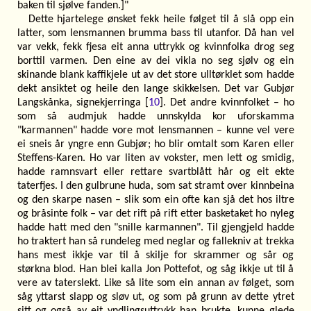
baken til sjølve fanden.]"
Dette hjartelege ønsket fekk heile følget til å slå opp ein
latter, som lensmannen brumma bass til utanfor. Då han vel
var vekk, fekk fjesa eit anna uttrykk og kvinnfolka drog seg
borttil varmen. Den eine av dei vikla no seg sjølv og ein
skinande blank kaffikjele ut av det store ulltørklet som hadde
dekt ansiktet og heile den lange skikkelsen. Det var Gubjør
Langskånka, signekjerringa [
10
]. Det andre kvinnfolket – ho
som så audmjuk hadde unnskylda kor uforskamma
"karmannen" hadde vore mot lensmannen – kunne vel vere
ei sneis år yngre enn Gubjør; ho blir omtalt som Karen eller
Steffens-Karen. Ho var liten av vokster, men lett og smidig,
hadde ramnsvart eller rettare svartblått hår og eit ekte
taterfjes. I den gulbrune huda, som sat stramt over kinnbeina
og den skarpe nasen – slik som ein ofte kan sjå det hos iltre
og bråsinte folk – var det rift på rift etter basketaket ho nyleg
hadde hatt med den "snille karmannen". Til gjengjeld hadde
ho traktert han så rundeleg med neglar og fallekniv at trekka
hans mest ikkje var til å skilje for skrammer og sår og
størkna blod. Han blei kalla Jon Pottefot, og såg ikkje ut til å
vere av taterslekt. Like så lite som ein annan av følget, som
såg yttarst slapp og sløv ut, og som på grunn av dette ytret
sitt og også av eit yndlingsuttrykk han brukte, kunne glede