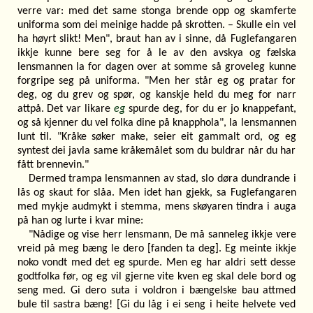
verre var: med det same stonga brende opp og skamferte
uniforma som dei meinige hadde på skrotten. – Skulle ein vel
ha høyrt slikt! Men", braut han av i sinne, då Fuglefangaren
ikkje kunne bere seg for å le av den avskya og fælska
lensmannen la for dagen over at somme så groveleg kunne
forgripe seg på uniforma. "Men her står eg og pratar for
deg, og du grev og spør, og kanskje held du meg for narr
attpå. Det var likare
eg
spurde deg, for du er jo knappefant,
og så kjenner du vel folka dine på knapphola", la lensmannen
lunt til. "Kråke søker make, seier eit gammalt ord, og eg
syntest dei javla same kråkemålet som du buldrar når du har
fått brennevin."
Dermed trampa lensmannen av stad, slo døra dundrande i
lås og skaut for slåa. Men idet han gjekk, sa Fuglefangaren
med mykje audmykt i stemma, mens skøyaren tindra i auga
på han og lurte i kvar mine:
"Nådige og vise herr lensmann, De må sanneleg ikkje vere
vreid på meg bæng le dero [fanden ta deg]. Eg meinte ikkje
noko vondt med det eg spurde. Men eg har aldri sett desse
godtfolka før, og eg vil gjerne vite kven eg skal dele bord og
seng med. Gi dero suta i voldron i bængelske bau attmed
bule til sastra bæng! [Gi du låg i ei seng i heite helvete ved