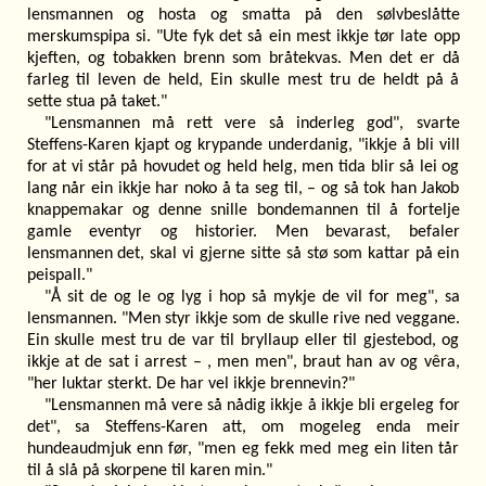
lensmannen og hosta og smatta på den sølvbeslåtte
merskumspipa si. "Ute fyk det så ein mest ikkje tør late opp
kjeften, og tobakken brenn som bråtekvas. Men det er då
farleg til leven de held, Ein skulle mest tru de heldt på å
sette stua på taket."
"Lensmannen må rett vere så inderleg god", svarte
Steffens-Karen kjapt og krypande underdanig, "ikkje å bli vill
for at vi står på hovudet og held helg, men tida blir så lei og
lang når ein ikkje har noko å ta seg til, – og så tok han Jakob
knappemakar og denne snille bondemannen til å fortelje
gamle eventyr og historier. Men bevarast, befaler
lensmannen det, skal vi gjerne sitte så stø som kattar på ein
peispall."
"Å sit de og le og lyg i hop så mykje de vil for meg", sa
lensmannen. "Men styr ikkje som de skulle rive ned veggane.
Ein skulle mest tru de var til bryllaup eller til gjestebod, og
ikkje at de sat i arrest – , men men", braut han av og vêra,
"her luktar sterkt. De har vel ikkje brennevin?"
"Lensmannen må vere så nådig ikkje å ikkje bli ergeleg for
det", sa Steffens-Karen att, om mogeleg enda meir
hundeaudmjuk enn før, "men eg fekk med meg ein liten tår
til å slå på skorpene til karen min."