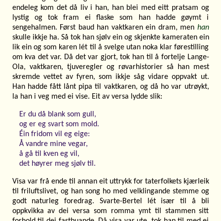
endeleg kom det då liv i han, han blei med eitt pratsam og
lystig og tok fram ei flaske som han hadde gøymt i
sengehalmen. Først baud han vaktkaren ein dram, men
han
skulle ikkje ha. Så tok han sjølv ein og skjenkte kameraten ein
lik ein og som karen lét til å svelge utan noka klar førestilling
om kva det var. Då det var gjort, tok han til å fortelje Lange-
Ola, vaktkaren, tjuveregler og røvarhistorier så han mest
skremde vettet av fyren, som ikkje såg vidare oppvakt ut.
Han hadde fått lånt pipa til vaktkaren, og då ho var utrøykt,
la han i veg med ei vise. Eit av versa lydde slik:
Er du då blank som gull,
og er eg svart som mold.
Éin fridom vil eg eige:
Å vandre mine vegar,
å gå til kven eg vil,
det høyrer meg sjølv til.
Visa var frå ende til annan eit uttrykk for taterfolkets kjærleik
til friluftslivet, og han song ho med velklingande stemme og
godt naturleg foredrag. Svarte-Bertel lét især til å bli
oppkvikka av dei versa som romma ymt til stammen sitt
forhold til dei fastbuande. Då visa var ute, tok han til med ei