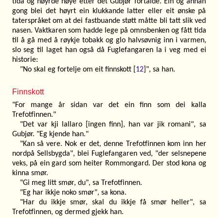
tida og høyrde nøye etter det Gubjør fortalde. Ein og annan
gong blei det høyrt ein klukkande latter eller eit ønske på
taterspråket om at dei fastbuande støtt måtte bli tatt slik ved
nasen. Vaktkaren som hadde lege på omnsbenken og fått tida
til å gå med å røykje tobakk og glo halvsøvnig inn i varmen,
slo seg til laget han også då Fuglefangaren la i veg med ei
historie:
"No skal eg fortelje om eit finnskott [
12
]", sa han.
Finnskott
"For mange år sidan var det ein finn som dei kalla
Trefotfinnen."
"Det var kji lallaro [ingen finn], han var jik romani", sa
Gubjør. "Eg kjende han."
"Kan så vere. Nok er det, denne Trefotfinnen kom inn her
nordpå Sellsbygda", blei Fuglefangaren ved, "der selsnepene
veks, på ein gard som heiter Rommongard. Der stod kona og
kinna smør.
"Gi meg litt smør, du", sa Trefotfinnen.
"Eg har ikkje noko smør", sa kona.
"Har du ikkje smør, skal du ikkje få smør heller", sa
Trefotfinnen, og dermed gjekk han.