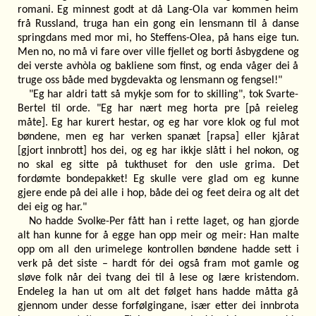
romani. Eg minnest godt at då Lang-Ola var kommen heim
frå Russland, truga han ein gong ein lensmann til å danse
springdans med mor mi, ho Steffens-Olea, på hans eige tun.
Men no, no må vi fare over ville fjellet og borti åsbygdene og
dei verste avhòla og bakliene som finst, og enda våger dei å
truge oss både med bygdevakta og lensmann og fengsel!"
"Eg har aldri tatt så mykje som for to skilling", tok Svarte-
Bertel til orde. "Eg har nært meg horta pre [på reieleg
måte]. Eg har kurert hestar, og eg har vore klok og ful mot
bøndene, men eg har verken spanæt [rapsa] eller kjårat
[gjort innbrott] hos dei, og eg har ikkje slått i hel nokon, og
no skal eg sitte på tukthuset for den usle grima. Det
fordømte bondepakket! Eg skulle vere glad om eg kunne
gjere ende på dei alle i hop, både dei og feet deira og alt det
dei eig og har."
No hadde Svolke-Per fått han i rette laget, og han gjorde
alt han kunne for å egge han opp meir og meir: Han malte
opp om all den urimelege kontrollen bøndene hadde sett i
verk på det siste – hardt fór dei også fram mot gamle og
sløve folk når dei tvang dei til å lese og lære kristendom.
Endeleg la han ut om alt det følget hans hadde måtta gå
gjennom under desse forfølgingane, især etter dei innbrota