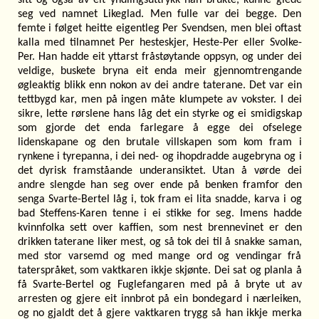
seg ved namnet Likeglad. Men fulle var dei begge. Den
femte i følget heitte eigentleg Per Svendsen, men blei oftast
kalla med tilnamnet Per hesteskjer, Heste-Per eller Svolke-
Per. Han hadde eit yttarst fråstøytande oppsyn, og under dei
veldige, buskete bryna eit enda meir gjennomtrengande
øgleaktig blikk enn nokon av dei andre taterane. Det var ein
tettbygd kar, men på ingen måte klumpete av vokster. I dei
sikre, lette rørslene hans låg det ein styrke og ei smidigskap
som gjorde det enda farlegare å egge dei ofselege
lidenskapane og den brutale villskapen som kom fram i
rynkene i tyrepanna, i dei ned- og ihopdradde augebryna og i
det dyrisk framståande underansiktet. Utan å vørde dei
andre slengde han seg over ende på benken framfor den
senga Svarte-Bertel låg i, tok fram ei lita snadde, karva i og
bad Steffens-Karen tenne i ei stikke for seg. Imens hadde
kvinnfolka sett over kaffien, som nest brennevinet er den
drikken taterane liker mest, og så tok dei til å snakke saman,
med stor varsemd og med mange ord og vendingar frå
taterspråket, som vaktkaren ikkje skjønte. Dei sat og planla å
få Svarte-Bertel og Fuglefangaren med på å bryte ut av
arresten og gjere eit innbrot på ein bondegard i nærleiken,
og no gjaldt det å gjere vaktkaren trygg så han ikkje merka