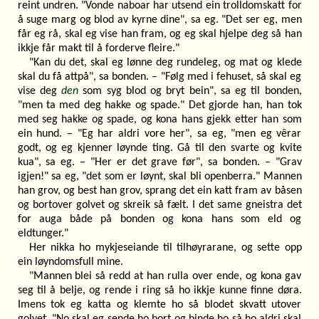
reint undren. "Vonde naboar har utsend ein trolldomskatt for
å suge marg og blod av kyrne dine", sa eg. "Det ser eg, men
får eg rå, skal eg vise han fram, og eg skal hjelpe deg så han
ikkje får makt til å forderve fleire."
"Kan du det, skal eg lønne deg rundeleg, og mat og klede
skal du få attpå", sa bonden. – "Følg med i fehuset, så skal eg
vise deg
den
som syg blod og bryt bein", sa eg til bonden,
"men ta med deg hakke og spade." Det gjorde han, han tok
med seg hakke og spade, og kona hans gjekk etter han som
ein hund. – "Eg har aldri vore her", sa eg, "men eg vêrar
godt, og eg kjenner løynde ting. Gå til den svarte og kvite
kua", sa eg. – "Her er det grave før", sa bonden. – "Grav
igjen!" sa eg, "det som er løynt, skal bli openberra." Mannen
han grov, og best han grov, sprang det ein katt fram av båsen
og bortover golvet og skreik så fælt. I det same gneistra det
for auga både på bonden og kona hans som eld og
eldtunger."
Her nikka ho mykjeseiande til tilhøyrarane, og sette opp
ein løyndomsfull mine.
"Mannen blei så redd at han rulla over ende, og kona gav
seg til å belje, og rende i ring så ho ikkje kunne finne døra.
Imens tok eg katta og klemte ho så blodet skvatt utover
golvet. "No skal eg sende ho bort og binde ho så ho aldri skal