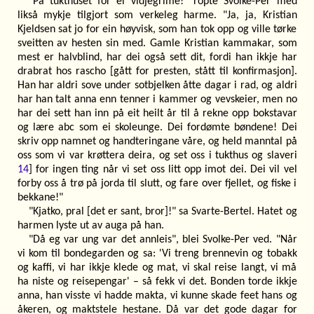
"På tukthuset for ei vidjegrime!" ropte Svolke-Per med
likså mykje tilgjort som verkeleg harme. "Ja, ja, Kristian
Kjeldsen sat jo for ein høyvisk, som han tok opp og ville tørke
sveitten av hesten sin med. Gamle Kristian kammakar, som
mest er halvblind, har dei også sett dit, fordi han ikkje har
drabrat hos rascho [gått for presten, stått til konfirmasjon].
Han har aldri sove under sotbjelken åtte dagar i rad, og aldri
har han talt anna enn tenner i kammer og vevskeier, men no
har dei sett han inn på eit heilt år til å rekne opp bokstavar
og lære abc som ei skoleunge. Dei fordømte bøndene! Dei
skriv opp namnet og handteringane våre, og held manntal på
oss som vi var krøttera deira, og set oss i tukthus og slaveri
14
] for ingen ting når vi set oss litt opp imot dei. Dei vil vel
forby oss å trø på jorda til slutt, og fare over fjellet, og fiske i
bekkane!"
"Kjatko, pral [det er sant, bror]!" sa Svarte-Bertel. Hatet og
harmen lyste ut av auga på han.
"Då eg var ung var det annleis", blei Svolke-Per ved. "Når
vi kom til bondegarden og sa: 'Vi treng brennevin og tobakk
og kaffi, vi har ikkje klede og mat, vi skal reise langt, vi må
ha niste og reisepengar' – så fekk vi det. Bonden torde ikkje
anna, han visste vi hadde makta, vi kunne skade feet hans og
åkeren, og maktstele hestane. Då var det gode dagar for