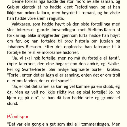
Denne forklaringa hadde dei stor moro av alle saman, og
Gubjør gjentok at ho hadde kjent Trefotfinnen, og at han
ikkje var nokon lallaro, men høyrde til romani, og ho visste
han hadde vore slem i ragusta.
Vaktkaren, som hadde høyrt på den siste forteljinga med
stor interesse, gjorde innvendingar mot Steffens-Karen si
forklaring: Slike snøggferder gjennom lufta hadde han høyrt
om før, og han fortalde til prov historia om jutulen og
Johannes Blessom. Etter det oppfordra han taterane til å
fortelje fleire slike morosame historier.
"Ja, vi skal nok fortelje, men no må du fortelje ei først",
ropte taterane, den eine høgare enn den andre, og Svolke-
Per og Svarte-Bertel blei mykje høgmælte borte i kroken.
"Fortel, enten det er løgn eller sanning, enten det er om troll
eller om fanden, det er det same!"
"Ja, er det det same, så kan eg vel komme på ein stubb, eg
òg. Men eg veit no ikkje riktig kva eg skal fortelje! Jo, no
kjem eg på ein", sa han då han hadde sete og grunda ei
stund.
På villspor
"Det var ein gong ein gut som skulle i tømmerskogen. Men