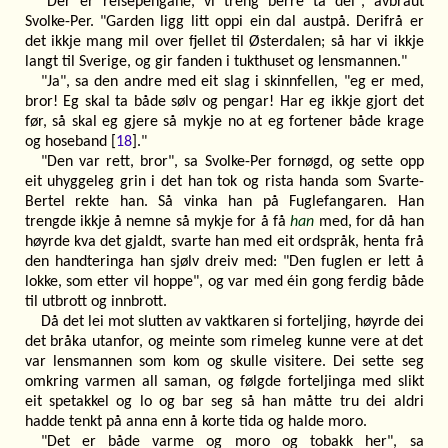
"Der er reisepengane, vi treng berre ta dei", avbraut
Svolke-Per. "Garden ligg litt oppi ein dal austpå. Derifrå er
det ikkje mang mil over fjellet til Østerdalen; så har vi ikkje
langt til Sverige, og gir fanden i tukthuset og lensmannen."
"Ja", sa den andre med eit slag i skinnfellen, "eg er med,
bror! Eg skal ta både sølv og pengar! Har eg ikkje gjort det
før, så skal eg gjere så mykje no at eg fortener både krage
og hoseband [
18
]."
"Den var rett, bror", sa Svolke-Per fornøgd, og sette opp
eit uhyggeleg grin i det han tok og rista handa som Svarte-
Bertel rekte han. Så vinka han på Fuglefangaren. Han
trengde ikkje å nemne så mykje for å få
han
med, for då han
høyrde kva det gjaldt, svarte han med eit ordspråk, henta frå
den handteringa han sjølv dreiv med: "Den fuglen er lett å
lokke, som etter vil hoppe", og var med éin gong ferdig både
til utbrott og innbrott.
Då det lei mot slutten av vaktkaren si forteljing, høyrde dei
det bråka utanfor, og meinte som rimeleg kunne vere at det
var lensmannen som kom og skulle visitere. Dei sette seg
omkring varmen all saman, og følgde forteljinga med slikt
eit spetakkel og lo og bar seg så han måtte tru dei aldri
hadde tenkt på anna enn å korte tida og halde moro.
"Det er både varme og moro og tobakk her", sa