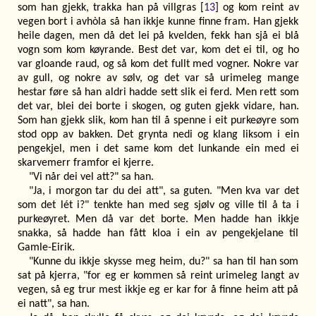
som han gjekk, trakka han på villgras [
13
] og kom reint av
vegen bort i avhòla så han ikkje kunne finne fram. Han gjekk
heile dagen, men då det lei på kvelden, fekk han sjå ei blå
vogn som kom køyrande. Best det var, kom det ei til, og ho
var gloande raud, og så kom det fullt med vogner. Nokre var
av gull, og nokre av sølv, og det var så urimeleg mange
hestar føre så han aldri hadde sett slik ei ferd. Men rett som
det var, blei dei borte i skogen, og guten gjekk vidare, han.
Som han gjekk slik, kom han til å spenne i eit purkeøyre som
stod opp av bakken. Det grynta nedi og klang liksom i ein
pengekjel, men i det same kom det lunkande ein med ei
skarvemerr framfor ei kjerre.
"Vi når dei vel att?" sa han.
"Ja, i morgon tar du dei att", sa guten. "Men kva var det
som det lét i?" tenkte han med seg sjølv og ville til å ta i
purkeøyret. Men då var det borte. Men hadde han ikkje
snakka, så hadde han fått kloa i ein av pengekjelane til
Gamle-Eirik.
"Kunne du ikkje skysse meg heim, du?" sa han til han som
sat på kjerra, "for eg er kommen så reint urimeleg langt av
vegen, så eg trur mest ikkje eg er kar for å finne heim att på
ei natt", sa han.