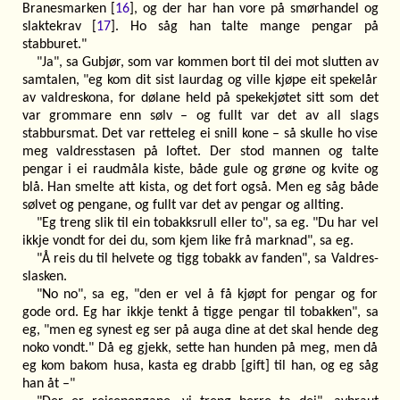
Branesmarken [
16
], og der har han vore på smørhandel og
slaktekrav [
17
]. Ho såg han talte mange pengar på
stabburet."
"Ja", sa Gubjør, som var kommen bort til dei mot slutten av
samtalen, "eg kom dit sist laurdag og ville kjøpe eit spekelår
av valdreskona, for dølane held på spekekjøtet sitt som det
var grommare enn sølv – og fullt var det av all slags
stabbursmat. Det var retteleg ei snill kone – så skulle ho vise
meg valdresstasen på loftet. Der stod mannen og talte
pengar i ei raudmåla kiste, både gule og grøne og kvite og
blå. Han smelte att kista, og det fort også. Men eg såg både
sølvet og pengane, og fullt var det av pengar og allting.
"Eg treng slik til ein tobakksrull eller to", sa eg. "Du har vel
ikkje vondt for dei du, som kjem like frå marknad", sa eg.
"Å reis du til helvete og tigg tobakk av fanden", sa Valdres-
slasken.
"No no", sa eg, "den er vel å få kjøpt for pengar og for
gode ord. Eg har ikkje tenkt å tigge pengar til tobakken", sa
eg, "men eg synest eg ser på auga dine at det skal hende deg
noko vondt." Då eg gjekk, sette han hunden på meg, men då
eg kom bakom husa, kasta eg drabb [gift] til han, og eg såg
han åt –"