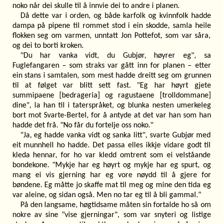
noko når dei skulle til å innvie dei to andre i planen.
Då dette var i orden, og både karfolk og kvinnfolk hadde
dampa på pipene til rommet stod i ein skodde, samla heile
flokken seg om varmen, unntatt Jon Pottefot, som var såra,
og dei to borti kroken.
"Du har vanka vidt, du Gubjør, høyrer eg", sa
Fuglefangaren – som straks var gått inn for planen – etter
ein stans i samtalen, som mest hadde dreitt seg om grunnen
til at følget var blitt sett fast. "Eg har høyrt gjete
summipaene [bedrageria] og ragustaene [trolldommane]
dine", la han til i taterspråket, og blunka nesten umerkeleg
bort mot Svarte-Bertel, for å antyde at det var han som han
hadde det frå. "No får du fortelje oss noko."
"Ja, eg hadde vanka vidt og sanka litt", svarte Gubjør med
eit munnhell ho hadde. Det passa elles ikkje vidare godt til
kleda hennar, for ho var kledd omtrent som ei velståande
bondekone. "Mykje har eg høyrt og mykje har eg spurt, og
mang ei vis gjerning har eg vore nøydd til å gjere for
bøndene. Eg måtte jo skaffe mat til meg og mine den tida eg
var aleine, og sidan også. Men no tar eg til å bli gammal."
På den langsame, høgtidsame måten sin fortalde ho så om
nokre av sine "vise gjerningar", som var snyteri og listige