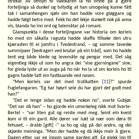
strekar. Av omsyn til vaktkaren la ho vinne på å gjere
forteljinga så dunkel og tvitydig at han umogeleg kunne fått
tak i samanhengen sjølv om han hadde vore gløggare og
hadde følgt betre med. Fekk ho det ikkje dunkelt nok på anna
vis, blanda ho inn ord og talemåtar på romani.
Glanspunkta i desse forteljingane var historia om korleis
ho med sin såkalla ragusta hadde skaffa tilbake den utru
kjærasten til ei jomfru i Tvedestrand, – og somme taveske
summipaer [bedrageri ved knutar på ein tråd], som ho hadde
tent seg både klede og levemåte og pengar med. Det såg
eigentleg ikkje ut som ho angra dei "vise gjerningane" sine,
for gleda lyste ut av auga på ho når ho la ut om korleis ho til
gagns hadde tatt ein fastbuande ved nasen.
"Men korleis var det med trollkatten [
11
]?" spurde
Fuglefangaren. "Eg har høyrt seie du har gjort det godt med
han?"
"Det er lenge sidan eg hadde nokon no", svarte Gubjør.
"Det var då han" – ho gjorde ein umerkeleg nikk mot Svarte-
Bertel – "var liten gut og reiste med meg. Seint ein kveld
kom vi til ein gard. Alle dører var lukt så nær som døra til
fehuset, – drabb [gift] -" sa ho og såg på dei andre, og dei
skjønte meininga. "Men der hadde eg då ikkje meir å gjere.
Dagen etter var eg innom same garden att. Eg gjekk inn til