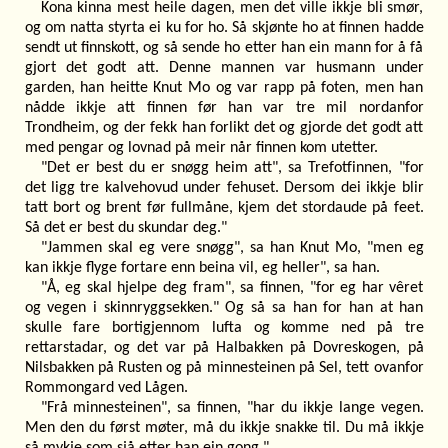
Kona kinna mest heile dagen, men det ville ikkje bli smør,
og om natta styrta ei ku for ho. Så skjønte ho at finnen hadde
sendt ut finnskott, og så sende ho etter han ein mann for å få
gjort det godt att. Denne mannen var husmann under
garden, han heitte Knut Mo og var rapp på foten, men han
nådde ikkje att finnen før han var tre mil nordanfor
Trondheim, og der fekk han forlikt det og gjorde det godt att
med pengar og lovnad på meir når finnen kom utetter.
"Det er best du er snøgg heim att", sa Trefotfinnen, "for
det ligg tre kalvehovud under fehuset. Dersom dei ikkje blir
tatt bort og brent før fullmåne, kjem det stordaude på feet.
Så det er best du skundar deg."
"Jammen skal eg vere snøgg", sa han Knut Mo, "men eg
kan ikkje flyge fortare enn beina vil, eg heller", sa han.
"Å, eg skal hjelpe deg fram", sa finnen, "for eg har vêret
og vegen i skinnryggsekken." Og så sa han for han at han
skulle fare bortigjennom lufta og komme ned på tre
rettarstadar, og det var på Halbakken på Dovreskogen, på
Nilsbakken på Rusten og på minnesteinen på Sel, tett ovanfor
Rommongard ved Lågen.
"Frå minnesteinen", sa finnen, "har du ikkje lange vegen.
Men den du først møter, må du ikkje snakke til. Du må ikkje
så mykje som sjå etter han ein gong."