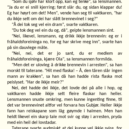
"Som du sjølv har klort opp, kan eg tenke", sa lensmannen.
"Ja du er ei snill kjerring; først slår du, og sidan klappar du!
Eg har høyrt om det! Men", vende han seg til vaktkaren, "har
du ikkje sett om dei har slått brennevinet i seg?"
"Å dei tok seg vel ein dram", svarte vaktkaren.
"Du tok deg vel ein du og, då", geipte lensmannen sint.
"Nei, likevel, lensmann, eg drikk ikkje brennevin: eg er i
fråhaldsforeininga no, for eg har skrive meg inn", svarte han
på sin dauvlege måte.
"Nei, nei, det er jo sant, du er medlem av
fråhaldsforeininga, kjære Ola", sa lensmannen formilda.
"Men det er ulovleg å drikke brennevin i arresten", sa han
morskt til taterane. "Hit med flaska! – Å, den tåren slår ingen
mann av krakken", sa han då han hadde rista flaska mot
peislyset. "Har de ikkje meir?"
Nei, det hadde dei ikkje, det lovde dei på alle i hop, og
vaktkaren hadde ikkje sett fleire flaskar han heller.
Lensmannen snuste omkring, men kunne ingenting finne, til
det var brennevinet altfor vel forvara hos Gubjør. Heller ikkje
fann han reiskapane som låg gøymde i halmen. Men han
heldt likevel ein skarp tale mot svir og støy i arresten, pryda
med ein heil del lovstadar.
Taterane svarte audmjukt at dei kunne vel ikkje svire, for