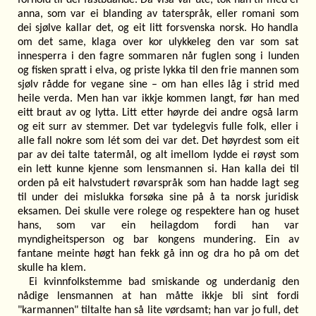
anna, som var ei blanding av taterspråk, eller romani som
dei sjølve kallar det, og eit litt forsvenska norsk. Ho handla
om det same, klaga over kor ulykkeleg den var som sat
innesperra i den fagre sommaren når fuglen song i lunden
og fisken spratt i elva, og priste lykka til den frie mannen som
sjølv rådde for vegane sine – om han elles låg i strid med
heile verda. Men han var ikkje kommen langt, før han med
eitt braut av og lytta. Litt etter høyrde dei andre også larm
og eit surr av stemmer. Det var tydelegvis fulle folk, eller i
alle fall nokre som lét som dei var det. Det høyrdest som eit
par av dei talte tatermål, og alt imellom lydde ei røyst som
ein lett kunne kjenne som lensmannen si. Han kalla dei til
orden på eit halvstudert røvarspråk som han hadde lagt seg
til under dei mislukka forsøka sine på å ta norsk juridisk
eksamen. Dei skulle vere rolege og respektere han og huset
hans, som var ein heilagdom fordi han var
myndigheitsperson og bar kongens mundering. Ein av
fantane meinte høgt han fekk gå inn og dra ho på om det
skulle ha klem.
Ei kvinnfolkstemme bad smiskande og underdanig den
nådige lensmannen at han måtte ikkje bli sint fordi
"karmannen" tiltalte han så lite vørdsamt; han var jo full, det