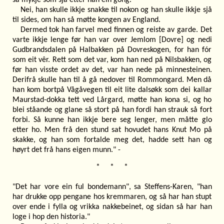
Nei, han skulle ikkje snakke til nokon og han skulle ikkje sjå
til sides, om han så møtte kongen av England.
Dermed tok han farvel med finnen og reiste av garde. Det
varte ikkje lenge før han var over Jemlom [Dovre] og nedi
Gudbrandsdalen på Halbakken på Dovreskogen, for han fór
som eit vêr. Rett som det var, kom han ned på Nilsbakken, og
før han visste ordet av det, var han nede på minnesteinen.
Derifrå skulle han til å gå nedover til Rommongard. Men då
han kom bortpå Vågåvegen til eit lite dalsøkk som dei kallar
Maurstad-dokka tett ved Lårgard, møtte han kona si, og ho
blei ståande og glane så stort på han fordi han strauk så fort
forbi. Så kunne han ikkje bere seg lenger, men måtte glo
etter ho. Men frå den stund sat hovudet hans Knut Mo på
skakke, og han som fortalde meg det, hadde sett han og
høyrt det frå hans eigen munn." -
* * *
"Det har vore ein ful bondemann", sa Steffens-Karen, "han
har drukke opp pengane hos kremmaren, og så har han stupt
over ende i fylla og vrikka nakkebeinet, og sidan så har han
loge i hop den historia."