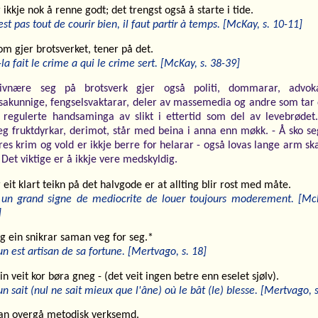
 ikkje nok å renne godt; det trengst også å starte i tide.
est pas tout de courir bien, il faut partir à temps. [McKay, s. 10-11]
m gjer brotsverket, tener på det.
-la fait le crime a qui le crime sert. [McKay, s. 38-39]
ivnære seg på brotsverk gjer også politi, dommarar, advoka
tsakunnige, fengselsvaktarar, deler av massemedia og andre som tar 
 regulerte handsaminga av slikt i ettertid som del av levebrødet.
eg fruktdyrkar, derimot, står med beina i anna enn møkk. - Å sko s
res krim og vold er ikkje berre for helarar - også lovas lange arm sk
. Det viktige er å ikkje vere medskyldig.
 eit klart teikn på det halvgode er at allting blir rost med måte.
 un grand signe de mediocrite de louer toujours moderement. [McK
]
g ein snikrar saman veg for seg.*
n est artisan de sa fortune. [Mertvago, s. 18]
in veit kor børa gneg - (det veit ingen betre enn eselet sjølv).
n sait (nul ne sait mieux que l'âne) où le bât (le) blesse. [Mertvago, s
kan overgå metodisk verksemd.