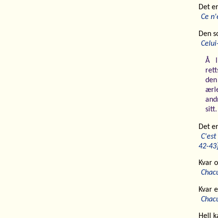
Det er
Ce n'
Den so
Celui
Å l
ret
den
ærl
and
sitt
Det er
C'est
42-43
Kvar o
Chacu
Kvar e
Chacu
Hell 