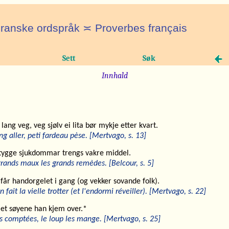
ranske ordspråk ≍ Proverbes français
Sett
Søk
Innhald
 lang veg, veg sjølv ei lita bør mykje etter kvart.
ng aller, peti fardeau pèse. [Mertvago, s. 13]
tygge sjukdommar trengs vakre middel.
rands maux les grands remèdes. [Belcour, s. 5]
får handorgelet i gang (og vekker sovande folk).
n fait la vielle trotter (et l'endormi réveiller). [Mertvago, s. 22]
 et søyene han kjem over.*
s comptées, le loup les mange. [Mertvago, s. 25]