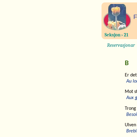
F
Seksjon › 21
Reservasjonar
B
Er det
Au lo
Mot s
Aux g
Trong 
Besoi
Ulven
Brebi