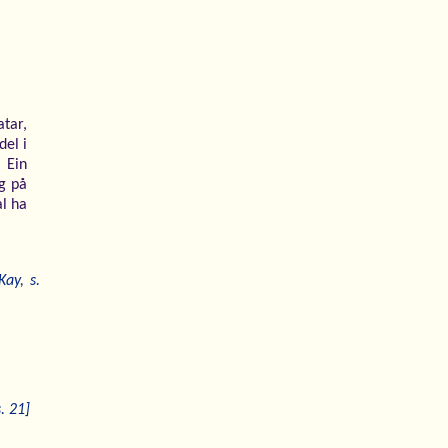
tar,
del i
 Ein
eg på
al ha
ay, s.
. 21]