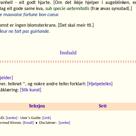
anhell - eit godt hjarte. [Om det ikkje hjelper i augeblinken, e
elag eit gode same kva,
sub specie aeternitatis
(fræ ævas synsstad).]
e mauvaise fortune bon coeur.
omst er ingen blomsterkrans. [Det skal meir til.]
leur ne fait pas guirlande.
Innhald
jelder]
 teiknet *, og nokre andre teikn forklart:
[Hjelpeteikn]
åklæring:
[Slik kunst]
Seksjon
Sett
ID:
[Lenke]
- User's Guide:
[Link]
ormod Kinnes.
[Email]
ᴥ Disclaimer:
[Lenke]