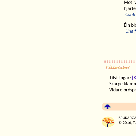
Mot v
hjart
Contr
Éin bl
Une f
Tilvisingar:
[K
Skarpe klammer,
Vidare ordspr
BRUKARGA
© 2016, T