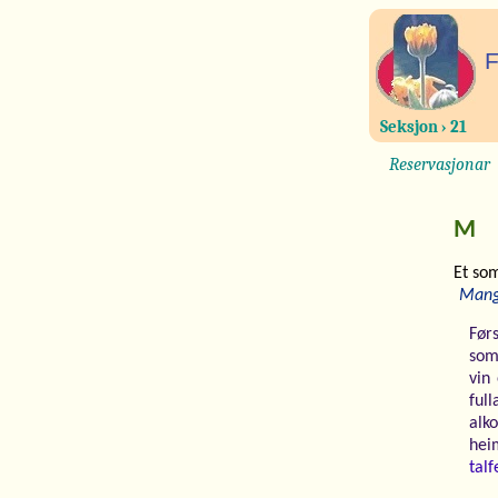
F
Seksjon › 21
Reservasjonar
M
Et som
Mange
Førs
som 
vin
ful
alk
hei
talf