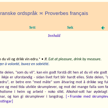
ranske ordspråk ≍ Proverbes français
Sett
Søk
Innhald
 du vil og drikk vin edru.* • Jf.
Eat at pleasure, drink by measure.
r à volonté, buvez en sobriété.
te delen, "som du vil", kan ein godt forstå dit hen at du vil ete godt
ikkje er uforstandig - sidan livet fort blir hardt elles. Siste delen, "
 edru", er betre enn "med måte" som åtvaring mot å drikke seg ful
lare og med tida utvikle skrumplever, og mot dei mange falla som f
oholisme i heim og arbeid - noko slikt. Alkohol-sott har øydelagt
mar, og kan gi skrumplever i langdrag.
[◦Franske med skrumplev
estingar]