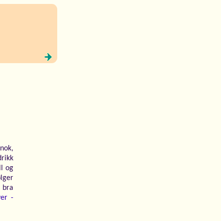
 nok,
drikk
l og
ølger
 bra
er -