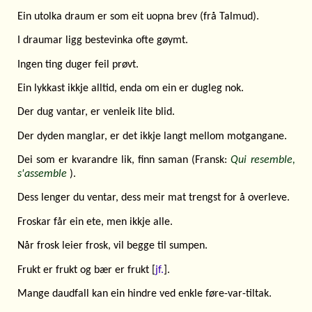
Ein utolka draum er som eit uopna brev (frå Talmud).
I draumar ligg bestevinka ofte gøymt.
Ingen ting duger feil prøvt.
Ein lykkast ikkje alltid, enda om ein er dugleg nok.
Der dug vantar, er venleik lite blid.
Der dyden manglar, er det ikkje langt mellom motgangane.
Dei som er kvarandre lik, finn saman (Fransk:
Qui resemble,
s'assemble
).
Dess lenger du ventar, dess meir mat trengst for å overleve.
Froskar får ein ete, men ikkje alle.
Når frosk leier frosk, vil begge til sumpen.
Frukt er frukt og bær er frukt [
jf.
].
Mange daudfall kan ein hindre ved enkle føre-var-tiltak.