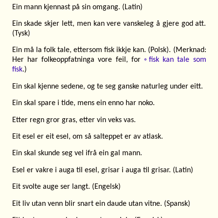
Ein mann kjennast på sin omgang. (Latin)
Ein skade skjer lett, men kan vere vanskeleg å gjere god att.
(Tysk)
Ein må la folk tale, ettersom fisk ikkje kan. (Polsk). (Merknad:
Her har folkeoppfatninga vore feil, for
◦fisk kan tale som
fisk
.)
Ein skal kjenne sedene, og te seg ganske naturleg under eitt.
Ein skal spare i tide, mens ein enno har noko.
Etter regn gror gras, etter vin veks vas.
Eit esel er eit esel, om så salteppet er av atlask.
Ein skal skunde seg vel ifrå ein gal mann.
Esel er vakre i auga til esel, grisar i auga til grisar. (Latin)
Eit svolte auge ser langt. (Engelsk)
Eit liv utan venn blir snart ein daude utan vitne. (Spansk)