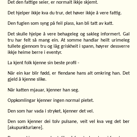
Det den fattige seier, er normalt ikkje skjemt.
Det hjelper ikkje kva du trur, det høver ikkje å vere fattig.
Den fuglen som syng på feil plass, kan bli tatt av katt.
Det skulle hjelpe å vere behageleg og sakleg informert. Gal
tru har felt så mang ein. At somme handlar heilt urimeleg
tullete gjennom tru og låg griskheit i spann, høyrer dessverre
ikkje heime berre i eventyr.
La kjent folk kjenne sin beste profil -
Når ein kar blir fødd, er fiendane hans alt omkring han. Det
gjeld å kjenne slike.
Når katten mjauar, kjenner han seg.
Oppkomlingar kjenner ingen normal pietet.
Den som har vada i stryket, kjenner det vel.
Den som kjenner dei tolv pulsane, veit vel kva veg det ber
[akupunkturlære].