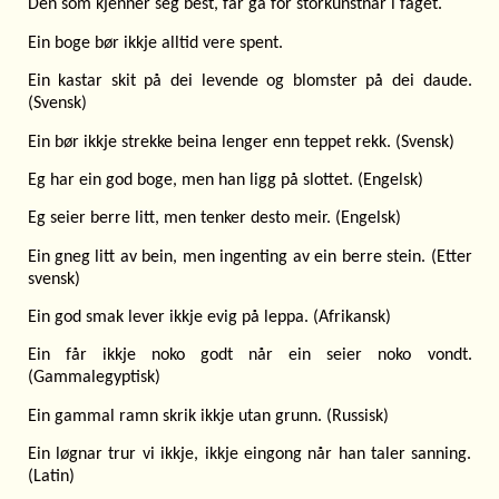
Den som kjenner seg best, får gå for storkunstnar i faget.
Ein boge bør ikkje alltid vere spent.
Ein kastar skit på dei levende og blomster på dei daude.
(Svensk)
Ein bør ikkje strekke beina lenger enn teppet rekk. (Svensk)
Eg har ein god boge, men han ligg på slottet. (Engelsk)
Eg seier berre litt, men tenker desto meir. (Engelsk)
Ein gneg litt av bein, men ingenting av ein berre stein. (Etter
svensk)
Ein god smak lever ikkje evig på leppa. (Afrikansk)
Ein får ikkje noko godt når ein seier noko vondt.
(Gammalegyptisk)
Ein gammal ramn skrik ikkje utan grunn. (Russisk)
Ein løgnar trur vi ikkje, ikkje eingong når han taler sanning.
(Latin)