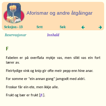
Aforismar og andre åtgåingar
Seksjon › 13
Sett
Søk
Reservasjonar
Innhald
F
Fabelen er på overflata mykje vas, men slikt vas ein fort
lærer av.
Fleirtydige vink og knip gir ofte meir pepp enn hine anar.
For somme er "ein annan gong" jamgodt med aldri.
Froskar får ein ete, men ikkje alle.
Frukt og bær er frukt [
jf.
].