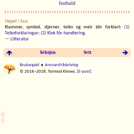
Innhald
Høyet i hus
Klammer, symbol, stjerner, teikn og meir blir forklart:
(1)
Teiknforklaringar
;
(2) Klok fôr-handtering
.
∼
Litteratur
Seksjon
Sett
Brukargaid
ᴥ
Ansvarsfråskriving
© 2016–2018, Tormod Kinnes.
[E‑post]